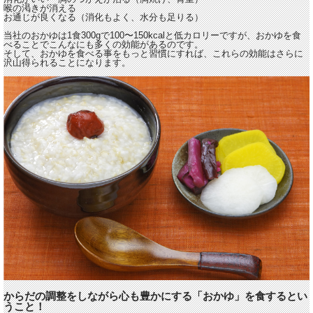
喉の渇きが消える
お通じが良くなる（消化もよく、水分も足りる）
当社のおかゆは1食300gで100〜150kcalと低カロリーですが、おかゆを食
べることでこんなにも多くの効能があるのです。
そして、おかゆを食べる事をもっと習慣にすれば、これらの効能はさらに
沢山得られることになります。
からだの調整をしながら心も豊かにする「おかゆ」を食するとい
うこと！