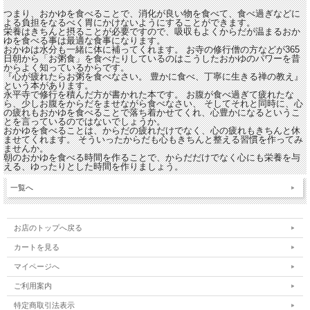
つまり、おかゆを食べることで、消化が良い物を食べて、食べ過ぎなどに
よる負担をなるべく胃にかけないようにすることができます。
栄養はきちんと摂ることが必要ですので、吸収もよくからだが温まるおか
ゆを食べる事は最適な食事になります。
おかゆは水分も一緒に体に補ってくれます。 お寺の修行僧の方などが365
日朝から「お粥食」を食べたりしているのはこうしたおかゆのパワーを昔
からよく知っているからです。
『心が疲れたらお粥を食べなさい。 豊かに食べ、丁寧に生きる禅の教え』
という本があります。
永平寺で修行を積んだ方が書かれた本です。 お腹が食べ過ぎて疲れたな
ら、少しお腹をからだをませながら食べなさい、 そしてそれと同時に、心
の疲れもおかゆを食べることで落ち着かせてくれ、心豊かになるというこ
とを言っているのではないでしょうか。
おかゆを食べることは、からだの疲れだけでなく、心の疲れもきちんと休
ませてくれます。 そういったからだも心もきちんと整える習慣を作ってみ
ませんか。
朝のおかゆを食べる時間を作ることで、からだだけでなく心にも栄養を与
える、ゆったりとした時間を作りましょう。
一覧へ
お店のトップへ戻る
カートを見る
マイページへ
ご利用案内
特定商取引法表示