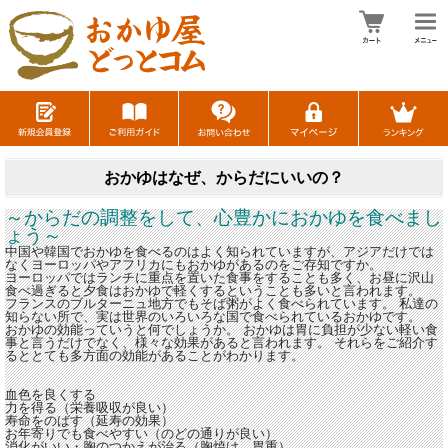
おかゆはなぜ、からだにいいの？
～からだの調整をして、心豊かにおかゆを食べまし
ょう～
中国や韓国でおかゆを食べるのはよく知られていますが、アジアだけでは
なくヨーロッパやアフリカにもおかゆがあるのをご存知ですか。
ヨーロッパではランチに重点を置いた食事をすることも多く、お昼に沢山
食べ過ぎると夕食はおかゆで軽くするということも多いと言われます。
フランスのブルターニュ地方でもそば粥がよく食べられています。 私達の
知らない所で、実は世界のいろいろな国で食べられているおかゆです。
おかゆの効能っていうと何でしょうか。 おかゆは胃に負担が少ない軽い食
事と言うだけでなく、様々な効果があると言われます。 それらをご紹介す
るととても多方面の効能があることがわかります。
血色を良くする
力を得る（栄養吸収が良い）
寿命をのばす（延寿の効果）
お年寄りでも食べやすい（のどの通りが良い）
消化がいい・胸のつかえが治る（胸焼け、胃重）